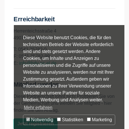
Erreichbarkeit
Herrenteichsstraße 4
Diese Website benutzt Cookies, die für den
49074 Osnabrück
technischen Betrieb der Website erforderlich
T: 0541 35782-0
sind und stets gesetzt werden. Andere
F: 0541 35782-99
Cookies, um Inhalte und Anzeigen zu
E:
info@hdv-os-el.de
personalisieren und die Zugriffe auf unsere
Website zu analysieren, werden nur mit Ihrer
Zustimmung gesetzt. Außerdem geben wir
Mitglied werden
Informationen zu Ihrer Verwendung unserer
Website an unsere Partner für soziale
Diese Partnerschaft lohnt sich! Profitieren Sie von
Medien, Werbung und Analysen weiter.
der Gemeinschaft und werden Sie Mitglied - hier
Mehr erfahren
finden Sie den Antrag.
Notwendig
Statistiken
Marketing
Jetzt registrieren