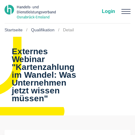
Zum Hauptinhalt springen
Login
Startseite
Qualifikation
Detail
Externes
Webinar
"Kartenzahlung
im Wandel: Was
Unternehmen
jetzt wissen
müssen"