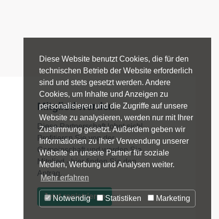
Diese Website benutzt Cookies, die für den
technischen Betrieb der Website erforderlich
sind und stets gesetzt werden. Andere
Cookies, um Inhalte und Anzeigen zu
Mitglied werden
personalisieren und die Zugriffe auf unsere
Website zu analysieren, werden nur mit Ihrer
Diese Partnerschaft lohnt sich!
Zustimmung gesetzt. Außerdem geben wir
Profitieren Sie von der
Informationen zu Ihrer Verwendung unserer
Gemeinschaft und werden Sie
Website an unsere Partner für soziale
Mitglied - hier finden Sie den
Medien, Werbung und Analysen weiter.
Antrag.
Mehr erfahren
Jetzt registrieren
Notwendig
Statistiken
Marketing